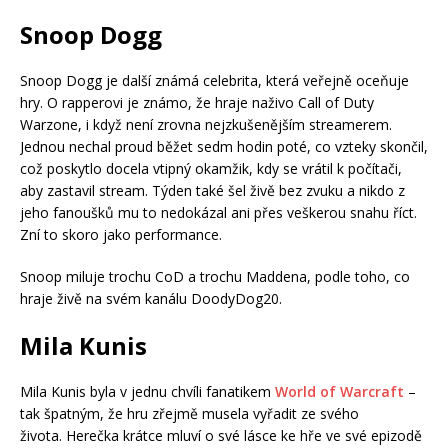
Snoop Dogg
Snoop Dogg je další známá celebrita, která veřejně oceňuje
hry. O rapperovi je známo, že hraje naživo Call of Duty
Warzone, i když není zrovna nejzkušenějším streamerem.
Jednou nechal proud běžet sedm hodin poté, co vzteky skončil,
což poskytlo docela vtipný okamžik, kdy se vrátil k počítači,
aby zastavil stream. Týden také šel živě bez zvuku a nikdo z
jeho fanoušků mu to nedokázal ani přes veškerou snahu říct.
Zní to skoro jako performance.
Snoop miluje trochu CoD a trochu Maddena, podle toho, co
hraje živě na svém kanálu DoodyDog20.
Mila Kunis
Mila Kunis byla v jednu chvíli fanatikem
World of Warcraft
–
tak špatným, že hru zřejmě musela vyřadit ze svého
života. Herečka krátce mluví o své lásce ke hře ve své epizodě