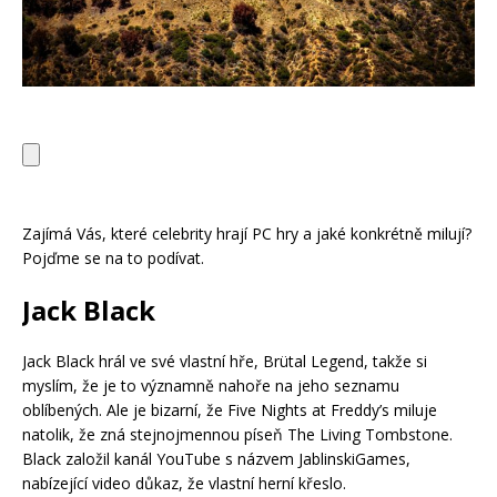
Zajímá Vás, které celebrity hrají PC hry a jaké konkrétně milují?
Pojďme se na to podívat.
Jack Black
Jack Black hrál ve své vlastní hře, Brütal Legend, takže si
myslím, že je to významně nahoře na jeho seznamu
oblíbených. Ale je bizarní, že Five Nights at Freddy’s miluje
natolik, že zná stejnojmennou píseň The Living Tombstone.
Black založil kanál YouTube s názvem JablinskiGames,
nabízející video důkaz, že vlastní herní křeslo.