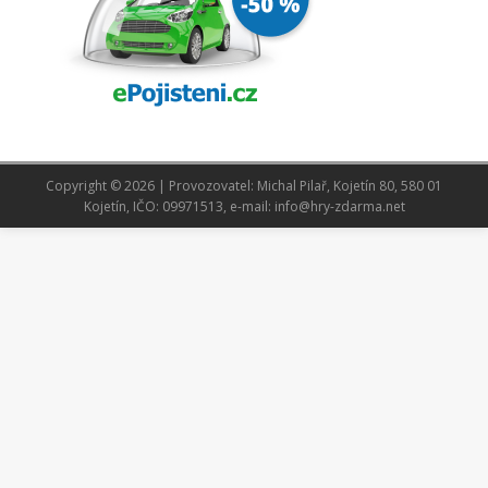
Copyright © 2026 | Provozovatel: Michal Pilař, Kojetín 80, 580 01
Kojetín, IČO: 09971513, e-mail: info@hry-zdarma.net