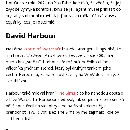
Hot Ones z roku 2021 na YouTube, kde říká, že věděla, že její
zvyk se vymyká kontrole, když se její agent musel přihlásit do
hry, aby s ní mohl mluvit. A její postava měla růžové vlasy a
copánky, což je roztomilé.
David Harbour
Na téma
World of Warcraft
hvězda Stranger Things říká, že
mu hra
zničila život
. V rozhovoru řekl, že v roce 2005 hrál
mimo hru „sračku“. Harbour zřejmě hrál nočního elfího
válečníka jménem Norad, který byl druhým tankem jeho
cechu. Herec říká, že na rok byl závislý na WoW do té míry, že
„se zbláznil“.
Harbour také miloval hraní
The Sims
a to ho náhodou dostalo
z fáze Warcraftu. Harbbour sledoval, jak se jeden z jeho simíků
příliš soustředil na videohry a ne na život kolem něj, a
přehodnotil svůj život. Bez The Sims by mě zajímalo, kde by
teď herec byl.