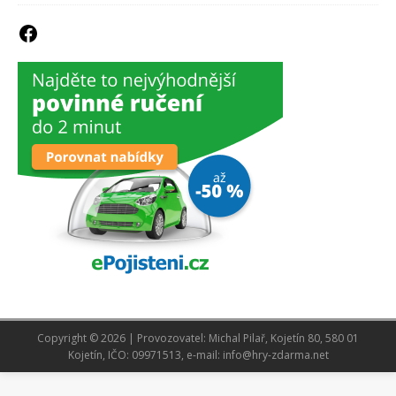
Copyright © 2026 | Provozovatel: Michal Pilař, Kojetín 80, 580 01
Kojetín, IČO: 09971513, e-mail: info@hry-zdarma.net