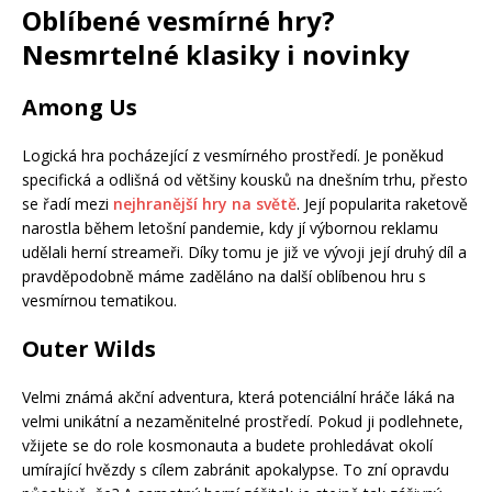
Oblíbené vesmírné hry?
Nesmrtelné klasiky i novinky
Among Us
Logická hra pocházející z vesmírného prostředí. Je poněkud
specifická a odlišná od většiny kousků na dnešním trhu, přesto
se řadí mezi
nejhranější hry na světě
. Její popularita raketově
narostla během letošní pandemie, kdy jí výbornou reklamu
udělali herní streameři. Díky tomu je již ve vývoji její druhý díl a
pravděpodobně máme zaděláno na další oblíbenou hru s
vesmírnou tematikou.
Outer Wilds
Velmi známá akční adventura, která potenciální hráče láká na
velmi unikátní a nezaměnitelné prostředí. Pokud ji podlehnete,
vžijete se do role kosmonauta a budete prohledávat okolí
umírající hvězdy s cílem zabránit apokalypse. To zní opravdu