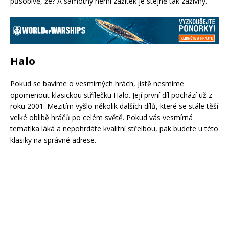
působivě, že? A samotný herní zážitek je stejně tak záživný.
Halo
Pokud se bavíme o vesmírných hrách, jistě nesmíme
opomenout klasickou střílečku Halo. Její první díl pochází už z
roku 2001. Mezitím vyšlo několik dalších dílů, které se stále těší
velké oblibě hráčů po celém světě. Pokud vás vesmírná
tematika láká a nepohrdáte kvalitní střelbou, pak budete u této
klasiky na správné adrese.