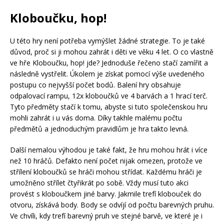
Kloboučku, hop!
U této hry není potřeba vymýšlet žádné strategie. To je také
důvod, proč si ji mohou zahrát i děti ve věku 4 let. O co vlastně
ve hře Kloboučku, hop! jde? Jednoduše řečeno stačí zamířit a
následně vystřelit. Úkolem je získat pomocí výše uvedeného
postupu co nejvyšší počet bodů. Balení hry obsahuje
odpalovací rampu, 12x kloboučků ve 4 barvách a 1 hrací terč.
Tyto předměty stačí k tomu, abyste si tuto společenskou hru
mohli zahrát i u vás doma. Díky takhle malému počtu
předmětů a jednoduchým pravidlům je hra takto levná.
Další nemalou výhodou je také fakt, že hru mohou hrát i více
než 10 hráčů. Defakto není počet nijak omezen, protože ve
střílení kloboučků se hráči mohou střídat. Každému hráči je
umožněno střílet čtyřikrát po sobě. Vždy musí tuto akci
provést s kloboučkem jiné barvy. Jakmile trefí klobouček do
otvoru, získává body. Body se odvíjí od počtu barevných pruhu.
Ve chvíli, kdy trefí barevný pruh ve stejné barvě, ve které je i