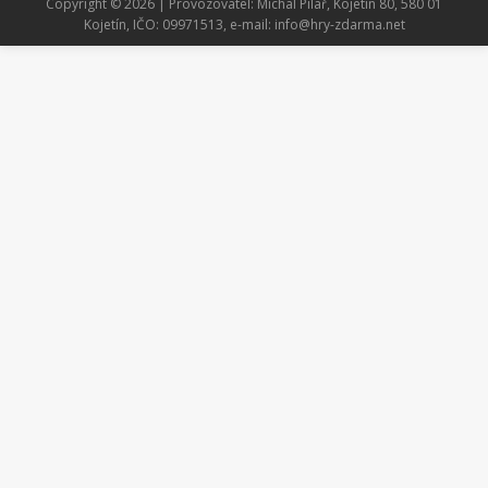
Copyright © 2026 | Provozovatel: Michal Pilař, Kojetín 80, 580 01
Kojetín, IČO: 09971513, e-mail: info@hry-zdarma.net