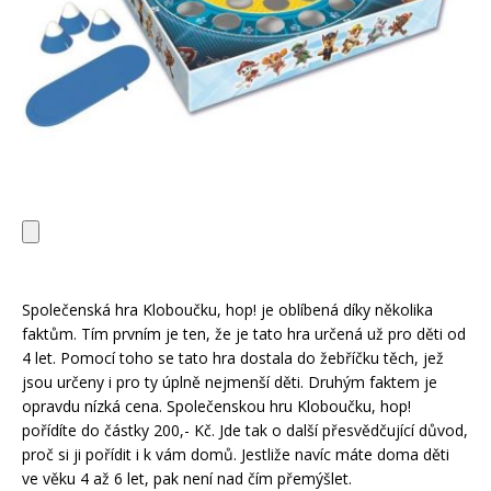
Společenská hra Kloboučku, hop! je oblíbená díky několika
faktům. Tím prvním je ten, že je tato hra určená už pro děti od
4 let. Pomocí toho se tato hra dostala do žebříčku těch, jež
jsou určeny i pro ty úplně nejmenší děti. Druhým faktem je
opravdu nízká cena. Společenskou hru Kloboučku, hop!
pořídíte do částky 200,- Kč. Jde tak o další přesvědčující důvod,
proč si ji pořídit i k vám domů. Jestliže navíc máte doma děti
ve věku 4 až 6 let, pak není nad čím přemýšlet.