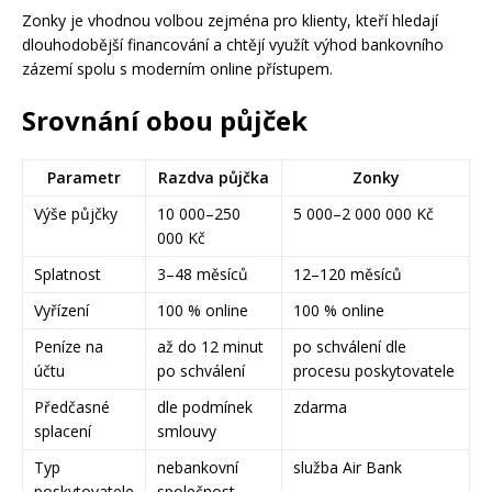
Zonky je vhodnou volbou zejména pro klienty, kteří hledají
dlouhodobější financování a chtějí využít výhod bankovního
zázemí spolu s moderním online přístupem.
Srovnání obou půjček
Parametr
Razdva půjčka
Zonky
Výše půjčky
10 000–250
5 000–2 000 000 Kč
000 Kč
Splatnost
3–48 měsíců
12–120 měsíců
Vyřízení
100 % online
100 % online
Peníze na
až do 12 minut
po schválení dle
účtu
po schválení
procesu poskytovatele
Předčasné
dle podmínek
zdarma
splacení
smlouvy
Typ
nebankovní
služba Air Bank
poskytovatele
společnost