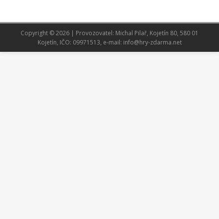
Copyright © 2026 | Provozovatel: Michal Pilař, Kojetín 80, 580 01
Kojetín, IČO: 09971513, e-mail: info@hry-zdarma.net