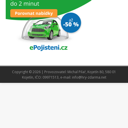
Copyright © 2026 | Provozovatel: Michal Pilař, Kojetín 80, 580 01
Kojetín, IČO: 09971513, e-mail: info@hry-zdarma.net