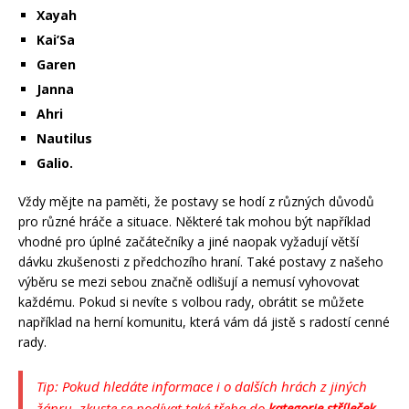
Xayah
Kai’Sa
Garen
Janna
Ahri
Nautilus
Galio.
Vždy mějte na paměti, že postavy se hodí z různých důvodů
pro různé hráče a situace. Některé tak mohou být například
vhodné pro úplné začátečníky a jiné naopak vyžadují větší
dávku zkušenosti z předchozího hraní. Také postavy z našeho
výběru se mezi sebou značně odlišují a nemusí vyhovovat
každému. Pokud si nevíte s volbou rady, obrátit se můžete
například na herní komunitu, která vám dá jistě s radostí cenné
rady.
Tip: Pokud hledáte informace i o dalších hrách z jiných
žánru, zkuste se podívat také třeba do
kategorie stříleček
,