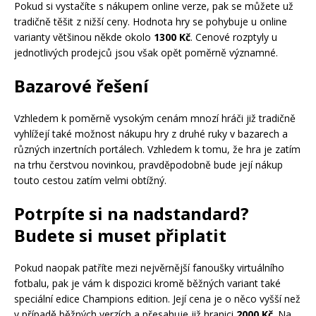
Pokud si vystačíte s nákupem online verze, pak se můžete už
tradičně těšit z nižší ceny. Hodnota hry se pohybuje u online
varianty většinou někde okolo
1300 Kč
. Cenové rozptyly u
jednotlivých prodejců jsou však opět poměrně významné.
Bazarové řešení
Vzhledem k poměrně vysokým cenám mnozí hráči již tradičně
vyhlížejí také možnost nákupu hry z druhé ruky v bazarech a
různých inzertních portálech. Vzhledem k tomu, že hra je zatím
na trhu čerstvou novinkou, pravděpodobně bude její nákup
touto cestou zatím velmi obtížný.
Potrpíte si na nadstandard?
Budete si muset připlatit
Pokud naopak patříte mezi nejvěrnější fanoušky virtuálního
fotbalu, pak je vám k dispozici kromě běžných variant také
speciální edice Champions edition. Její cena je o něco vyšší než
v případě běžných verzích a přesahuje již hranici
2000 Kč
. Na