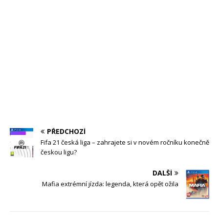
PŘEDCHOZÍ
Fifa 21 česká liga – zahrajete si v novém ročníku konečně
českou ligu?
DALŠÍ
Mafia extrémní jízda: legenda, která opět ožila