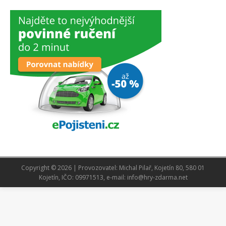
Copyright © 2026 | Provozovatel: Michal Pilař, Kojetín 80, 580 01
Kojetín, IČO: 09971513, e-mail: info@hry-zdarma.net