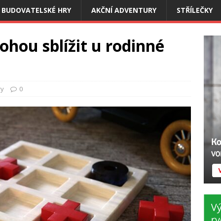
BUDOVATELSKÉ HRY
AKČNÍ ADVENTURY
STŘÍLEČKY
hou sblížit u rodinné
ry
0