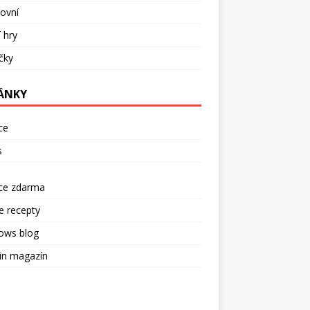
ovní
í hry
ečky
ÁNKY
ce
s
rce zdarma
e recepty
ows blog
in magazín