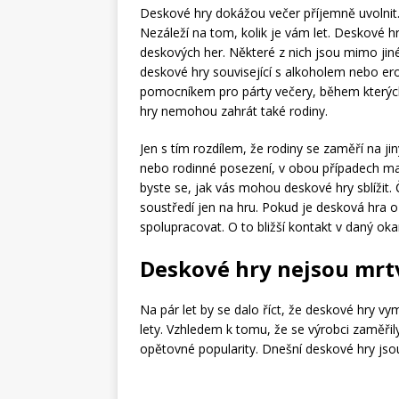
Deskové hry dokážou večer příjemně uvolnit.
Nezáleží na tom, kolik je vám let. Deskové h
deskových her. Některé z nich jsou mimo jiné
deskové hry související s alkoholem nebo er
pomocníkem pro párty večery, během kterých 
hry nemohou zahrát také rodiny.
Jen s tím rozdílem, že rodiny se zaměří na ji
nebo rodinné posezení, v obou případech mají
byste se, jak vás mohou deskové hry sblížit. 
soustředí jen na hru. Pokud je desková hra 
spolupracovat. O to bližší kontakt v daný ok
Deskové hry nejsou mrt
Na pár let by se dalo říct, že deskové hry vym
lety. Vzhledem k tomu, že se výrobci zaměřil
opětovné popularity. Dnešní deskové hry jsou