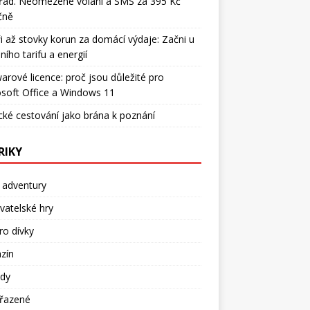
řád. Neomezené volání a SMS za 395 Kč
čně
i až stovky korun za domácí výdaje: Začni u
ního tarifu a energií
arové licence: proč jsou důležité pro
soft Office a Windows 11
cké cestování jako brána k poznání
RIKY
 adventury
atelské hry
ro dívky
zín
dy
řazené