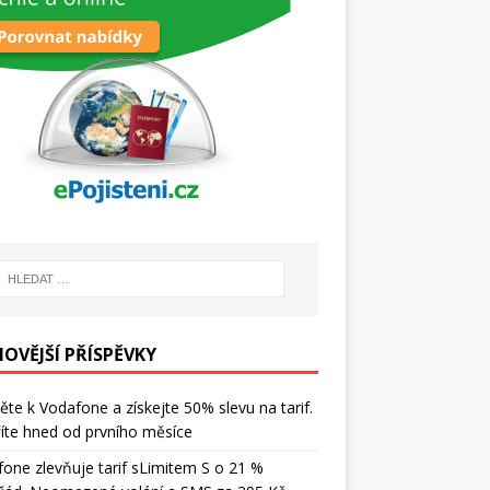
NOVĚJŠÍ PŘÍSPĚVKY
ěte k Vodafone a získejte 50% slevu na tarif.
íte hned od prvního měsíce
one zlevňuje tarif sLimitem S o 21 %