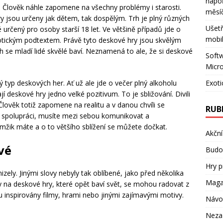
napo
 Člověk náhle zapomene na všechny problémy i starosti.
měsí
ry jsou určeny jak dětem, tak dospělým. Trh je plný různých
Ušetř
 určený pro osoby starší 18 let. Ve většině případů jde o
mobil
otickým podtextem. Právě tyto deskové hry jsou skvělým
se mladí lidé skvělé baví. Neznamená to ale, že si deskové
Softw
Micro
Exoti
ný typ deskových her. Ať už ale jde o večer plný alkoholu
 deskové hry jedno velké pozitivum. To je sbližování. Divili
Člověk totiž zapomene na realitu a v danou chvíli se
RUB
o spolupráci, musíte mezi sebou komunikovat a
amžik máte a o to většího sblížení se můžete dočkat.
Akční
vé
Budov
Hry p
izely. Jinými slovy nebyly tak oblíbené, jako před několika
Maga
y na deskové hry, které opět baví svět, se mohou radovat z
 inspirovány filmy, hrami nebo jinými zajímavými motivy.
Návo
Neza