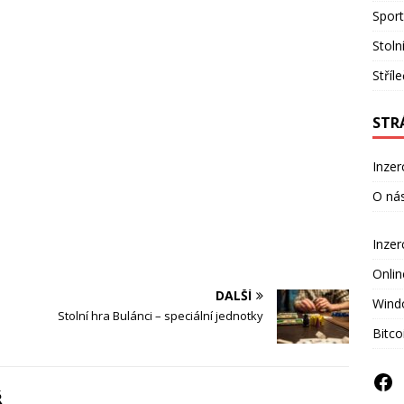
Sport
Stoln
Stříl
STR
Inzer
O ná
Inze
Onlin
DALŠÍ
Wind
Stolní hra Bulánci – speciální jednotky
Bitco
Ř