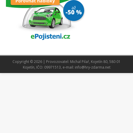
Copyright © 2026 | Provozovatel: Michal Pilař, Kojetín 80, 580 01
Kojetín, IČO: 09971513, e-mail: info@hry-zdarma.net