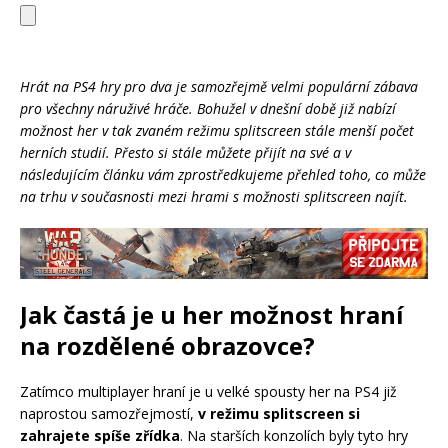
Hrát na PS4 hry pro dva je samozřejmě velmi populární zábava
pro všechny náruživé hráče. Bohužel v dnešní době již nabízí
možnost her v tak zvaném režimu splitscreen stále menší počet
herních studií. Přesto si stále můžete přijít na své a v
následujícím článku vám zprostředkujeme přehled toho, co může
na trhu v současnosti mezi hrami s možnosti splitscreen najít.
Jak častá je u her možnost hraní
na rozdělené obrazovce?
Zatímco multiplayer hraní je u velké spousty her na PS4 již
naprostou samozřejmostí,
v režimu splitscreen si
zahrajete spíše zřídka
. Na starších konzolích byly tyto hry