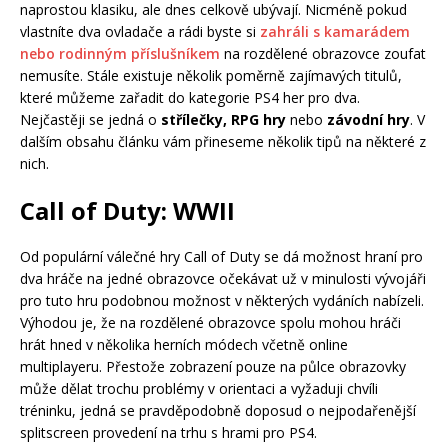
naprostou klasiku, ale dnes celkově ubývají. Nicméně pokud
vlastníte dva ovladače a rádi byste si
zahráli s kamarádem
nebo rodinným příslušníkem
na rozdělené obrazovce zoufat
nemusíte. Stále existuje několik poměrně zajímavých titulů,
které můžeme zařadit do kategorie PS4 her pro dva.
Nejčastěji se jedná o
střílečky, RPG hry
nebo
závodní hry
. V
dalším obsahu článku vám přineseme několik tipů na některé z
nich.
Call of Duty: WWII
Od populární válečné hry Call of Duty se dá možnost hraní pro
dva hráče na jedné obrazovce očekávat už v minulosti vývojáři
pro tuto hru podobnou možnost v některých vydáních nabízeli.
Výhodou je, že na rozdělené obrazovce spolu mohou hráči
hrát hned v několika herních módech včetně online
multiplayeru. Přestože zobrazení pouze na půlce obrazovky
může dělat trochu problémy v orientaci a vyžaduji chvíli
tréninku, jedná se pravděpodobně doposud o nejpodařenější
splitscreen provedení na trhu s hrami pro PS4.