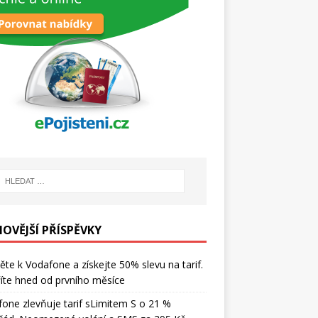
NOVĚJŠÍ PŘÍSPĚVKY
ěte k Vodafone a získejte 50% slevu na tarif.
íte hned od prvního měsíce
one zlevňuje tarif sLimitem S o 21 %