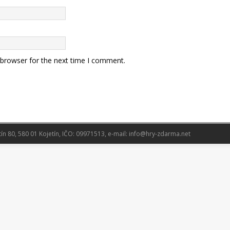
 browser for the next time I comment.
tín 80, 580 01 Kojetín, IČO: 09971513, e-mail: info@hry-zdarma.net