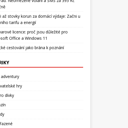
řád. Neomezené volání a SMS za 395 Kč
čně
i až stovky korun za domácí výdaje: Začni u
ního tarifu a energií
arové licence: proč jsou důležité pro
soft Office a Windows 11
cké cestování jako brána k poznání
RIKY
 adventury
atelské hry
ro dívky
zín
dy
řazené