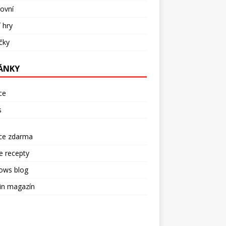
ovní
í hry
ečky
ÁNKY
ce
s
rce zdarma
e recepty
ows blog
in magazín