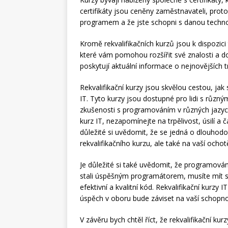
certifikáty jsou ceněny zaměstnavateli, protož
programem a že jste schopni s danou technol
Kromě rekvalifikačních kurzů jsou k dispozici 
které vám pomohou rozšířit své znalosti a d
poskytují aktuální informace o nejnovějších 
Rekvalifikační kurzy jsou skvělou cestou, ja
IT. Tyto kurzy jsou dostupné pro lidi s různý
zkušenosti s programováním v různých jazycí
kurz IT, nezapomínejte na trpělivost, úsilí a 
důležité si uvědomit, že se jedná o dlouhodo
rekvalifikačního kurzu, ale také na vaší och
Je důležité si také uvědomit, že programování
stali úspěšným programátorem, musíte mít s
efektivní a kvalitní kód. Rekvalifikační kurz
úspěch v oboru bude záviset na vaší schopnos
V závěru bych chtěl říct, že rekvalifikační kur