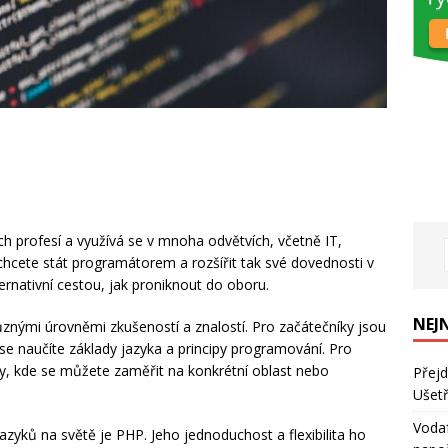
h profesí a využívá se v mnoha odvětvích, včetně IT,
 chcete stát programátorem a rozšířit tak své dovednosti v
ternativní cestou, jak proniknout do oboru.
NEJ
 různými úrovněmi zkušeností a znalostí. Pro začátečníky jsou
 se naučíte základy jazyka a principy programování. Pro
rzy, kde se můžete zaměřit na konkrétní oblast nebo
Přejd
Ušetř
Vodaf
zyků na světě je PHP. Jeho jednoduchost a flexibilita ho