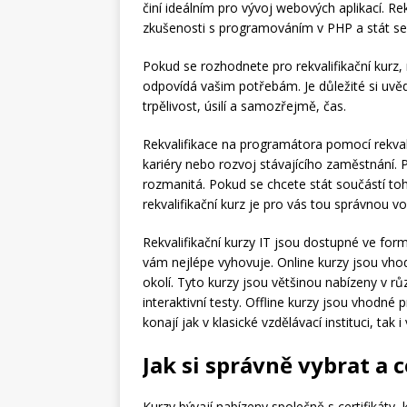
činí ideálním pro vývoj webových aplikací. Re
zkušenosti s programováním v PHP a stát s
Pokud se rozhodnete pro rekvalifikační kurz, mě
odpovídá vašim potřebám. Je důležité si uv
trpělivost, úsilí a samozřejmě, čas.
Rekvalifikace na programátora pomocí rekval
kariéry nebo rozvoj stávajícího zaměstnání. 
rozmanitá. Pokud se chcete stát součástí toh
rekvalifikační kurz je pro vás tou správnou vo
Rekvalifikační kurzy IT jsou dostupné ve formě
vám nejlépe vyhovuje. Online kurzy jsou vho
okolí. Tyto kurzy jsou většinou nabízeny v rů
interaktivní testy. Offline kurzy jsou vhodné p
konají jak v klasické vzdělávací instituci, tak 
Jak si správně vybrat a 
Kurzy bývají nabízeny společně s certifikáty, 