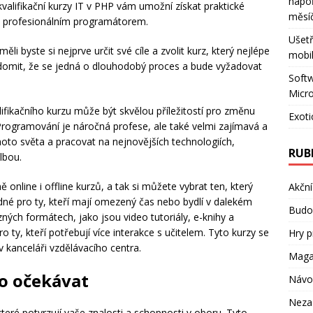
napo
kvalifikační kurzy IT v PHP vám umožní získat praktické
měsí
e profesionálním programátorem.
Ušetř
li byste si nejprve určit své cíle a zvolit kurz, který nejlépe
mobil
ědomit, že se jedná o dlouhodobý proces a bude vyžadovat
Softw
Micro
ifikačního kurzu může být skvělou příležitostí pro změnu
Exoti
Programování je náročná profese, ale také velmi zajímavá a
oto světa a pracovat na nejnovějších technologiích,
RUB
lbou.
 online i offline kurzů, a tak si můžete vybrat ten, který
Akční
dné pro ty, kteří mají omezený čas nebo bydlí v dalekém
Budov
zných formátech, jako jsou video tutoriály, e-knihy a
ro ty, kteří potřebují více interakce s učitelem. Tyto kurzy se
Hry p
i v kanceláři vzdělávacího centra.
Maga
co očekávat
Návo
Neza
které potvrzují vaše znalosti a schopnosti v oboru. Tyto