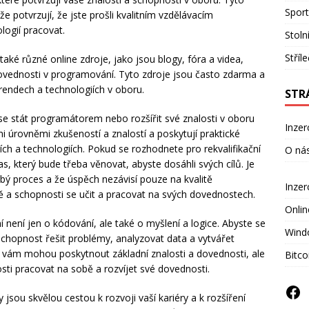
Sport
e potvrzují, že jste prošli kvalitním vzdělávacím
ogií pracovat.
Stoln
Stříl
také různé online zdroje, jako jsou blogy, fóra a videa,
ovednosti v programování. Tyto zdroje jsou často zdarma a
trendech a technologiích v oboru.
STR
k se stát programátorem nebo rozšířit své znalosti v oboru
Inzer
mi úrovněmi zkušeností a znalostí a poskytují praktické
ch a technologiích. Pokud se rozhodnete pro rekvalifikační
O ná
čas, který bude třeba věnovat, abyste dosáhli svých cílů. Je
bý proces a že úspěch nezávisí pouze na kvalitě
Inze
otě a schopnosti se učit a pracovat na svých dovednostech.
Onlin
 není jen o kódování, ale také o myšlení a logice. Abyste se
Wind
chopnost řešit problémy, analyzovat data a vytvářet
y IT vám mohou poskytnout základní znalosti a dovednosti, ale
Bitco
ti pracovat na sobě a rozvíjet své dovednosti.
zy jsou skvělou cestou k rozvoji vaší kariéry a k rozšíření