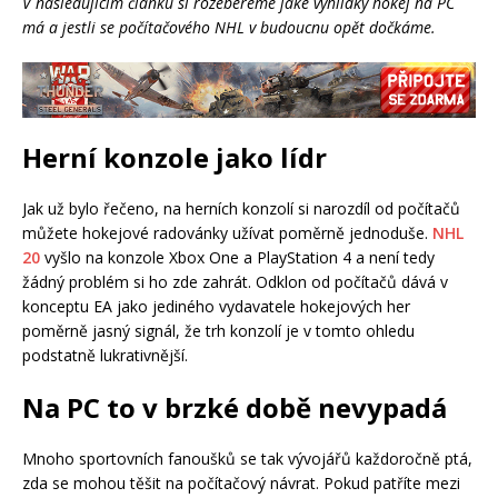
V následujícím článku si rozebereme jaké vyhlídky hokej na PC
má a jestli se počítačového NHL v budoucnu opět dočkáme.
Herní konzole jako lídr
Jak už bylo řečeno, na herních konzolí si narozdíl od počítačů
můžete hokejové radovánky užívat poměrně jednoduše.
NHL
20
vyšlo na konzole Xbox One a PlayStation 4 a není tedy
žádný problém si ho zde zahrát. Odklon od počítačů dává v
konceptu EA jako jediného vydavatele hokejových her
poměrně jasný signál, že trh konzolí je v tomto ohledu
podstatně lukrativnější.
Na PC to v brzké době nevypadá
Mnoho sportovních fanoušků se tak vývojářů každoročně ptá,
zda se mohou těšit na počítačový návrat. Pokud patříte mezi