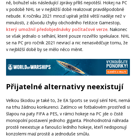
ně, bohužel vás následující zprávy příliš nepotěší. Hokej na PC
v podobě NHL se v nejbližší době realizovat pravděpodobně
nebude. K ročníku 2021 mnozí upírali ještě větší naděje než v
minulosti, z důvodu chyby obchodního řetězce Gamestop,
který umožnil předobjednávky počítačové verze
. Nakonec
se však jednalo o selhání, které pouze rozvířilo spekulace. NHL
se na PC pro ročník 2021 nevrací a nic nenasvědčuje tomu, že
v nejbližší době by se mělo něco měnit.
Přijatelné alternativy neexistují
Velkou škodou je také to, že EA Sports se svojí sérií NHL nemá
na trhu žádnou konkurenci. Zatímco ve fotbalovém prostředí si
šlapou na paty FIFA a PES, v rámci hokeje na PC jde o čistě
monopolní postavení jednoho giganta. Plnohodnotná náhrada
prostě neexistuje a fanoušci ledního hokeje, kteří nedisponují
konzolemi mají prostě a jednoduše smůlu.