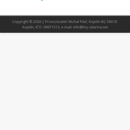
Copyright © 2026 | Provozovatel: Michal Pilař, Kojetín 80, 580 01
Kojetín, IČO: 09971513, e-mail: info@hry-zdarma.net