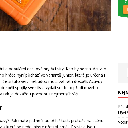
dní a populární deskové hry Activity. Kdo by neznal Activity.
o hráče nyní přichází ve variantě junior, která je určená i
e si tuto verzi nebudou moct zahrát i dospělí. Activity
i dospělí spojily své síly a vydali se do popředí nového
NEJ
a tak je dokážou pochopit i nejmenší hráči.
r
Přejd
Ušetř
bavy? Pak máte jedinečnou příležitost, protože na scénu
Vodaf
vy u které se nedokážete přestat smát. Pravidla jsou