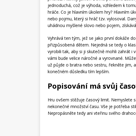
jednoduchá, což je výhoda, vzhledem k tomu
hráče. Co je hlavním úkolem hry? Hlavním ú
nebo pojmu, který si hráč tzv. vylosoval. Dan
uhádnou myšlené slovo nebo pojem, získává
Vyhrává ten tým, jež se jako první dokáže do
přizpůsobená dětem. Nejedná se tedy o klasic
vyrobili tak, aby si ji skutečně mohli zahrát i
vámi bude velice náročné a vyrovnané. Můžet
už půjde o bratra nebo sestru, řekněte jim, ab
konečném důsledku tím lepším.
Popisování má svůj časo
Hru ovšem stěžuje časový limit. Nemyslete s
nekonečné množství času. Vše je potřeba stih
Nepropásněte tedy ani vteřinu svého drahoce