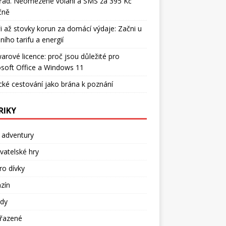
řád. Neomezené volání a SMS za 395 Kč
čně
i až stovky korun za domácí výdaje: Začni u
ního tarifu a energií
arové licence: proč jsou důležité pro
soft Office a Windows 11
cké cestování jako brána k poznání
RIKY
 adventury
atelské hry
ro dívky
zín
dy
řazené