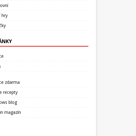
ovní
í hry
ečky
ÁNKY
ce
s
rce zdarma
e recepty
ows blog
in magazín