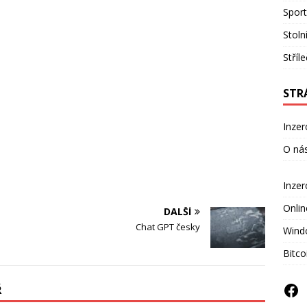
Sport
Stoln
Stříl
STR
Inzer
O ná
Inze
Onlin
DALŠÍ
Chat GPT česky
Wind
Bitco
Ř