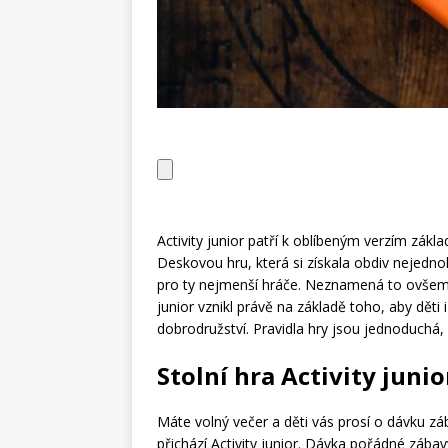
Activity junior patří k oblíbeným verzím zákla
Deskovou hru, která si získala obdiv nejednoh
pro ty nejmenší hráče. Neznamená to ovšem, ž
junior vznikl právě na základě toho, aby děti 
dobrodružství. Pravidla hry jsou jednoduchá, 
Stolní hra Activity junio
Máte volný večer a děti vás prosí o dávku zá
přichází Activity junior. Dávka pořádné zába