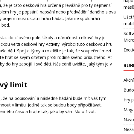
napo
, že je tato desková hra určená převážně pro ty nejmenší
měsí
kolem hry je popsání, napsání nebo předvádění daného slova
Ušetř
ý pojem musí ostatní hráči hádat. Jakmile spoluhráči
mobil
 bod.
Softw
stat do cílového pole. Úkoly a náročnost celkové hry je
Micro
kou verzi deskové hry Activity. Výrobci tuto deskovou hru
Exoti
 vaše děti. Spojte týmy a rozdělte je tak, že soupeření mezi
e hrát se svým dítětem proti rodině svého příbuzného. Ať
y do hry zapojili i své děti. Následně uvidíte, jaký tým je v
RUB
Akční
vý limit
Budov
i, že na popisování a následně hádání bude mít váš tým
Hry p
nout v limitu. Jedině tak se budou body připočítávat.
Maga
nného času a hrajte tak, jako by vám šlo o život.
Návo
Neza