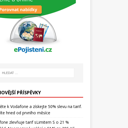
NOVĚJŠÍ PŘÍSPĚVKY
ěte k Vodafone a získejte 50% slevu na tarif.
íte hned od prvního měsíce
one zlevňuje tarif sLimitem S o 21 %