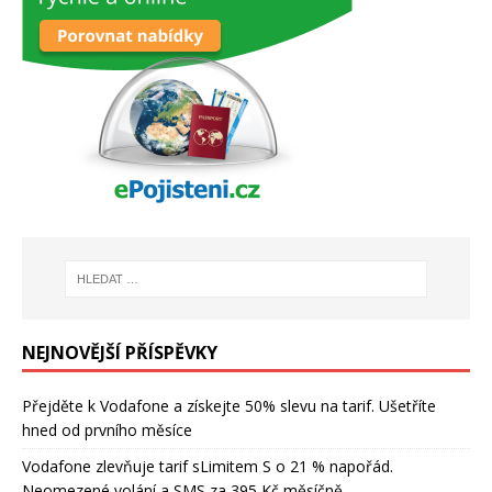
NEJNOVĚJŠÍ PŘÍSPĚVKY
Přejděte k Vodafone a získejte 50% slevu na tarif. Ušetříte
hned od prvního měsíce
Vodafone zlevňuje tarif sLimitem S o 21 % napořád.
Neomezené volání a SMS za 395 Kč měsíčně