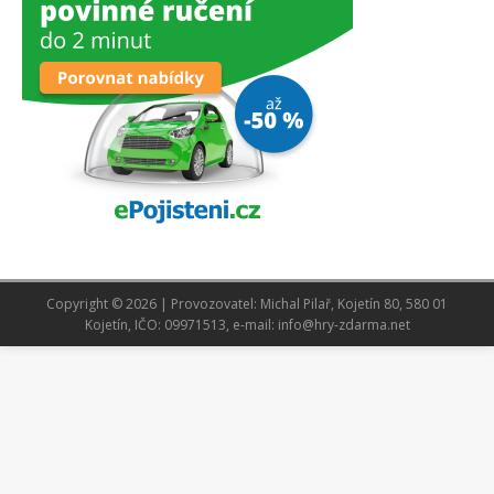
Copyright © 2026 | Provozovatel: Michal Pilař, Kojetín 80, 580 01
Kojetín, IČO: 09971513, e-mail: info@hry-zdarma.net