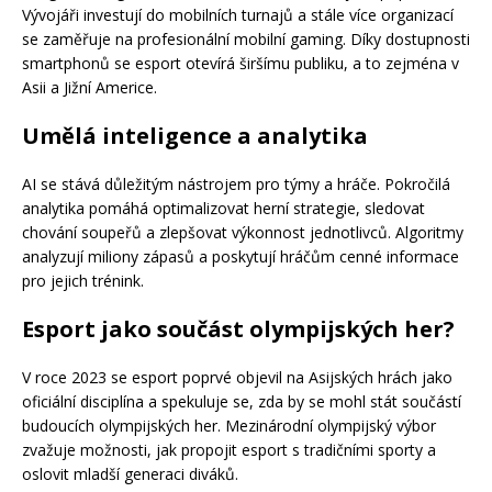
Vývojáři investují do mobilních turnajů a stále více organizací
se zaměřuje na profesionální mobilní gaming. Díky dostupnosti
smartphonů se esport otevírá širšímu publiku, a to zejména v
Asii a Jižní Americe.
Umělá inteligence a analytika
AI se stává důležitým nástrojem pro týmy a hráče. Pokročilá
analytika pomáhá optimalizovat herní strategie, sledovat
chování soupeřů a zlepšovat výkonnost jednotlivců. Algoritmy
analyzují miliony zápasů a poskytují hráčům cenné informace
pro jejich trénink.
Esport jako součást olympijských her?
V roce 2023 se esport poprvé objevil na Asijských hrách jako
oficiální disciplína a spekuluje se, zda by se mohl stát součástí
budoucích olympijských her. Mezinárodní olympijský výbor
zvažuje možnosti, jak propojit esport s tradičními sporty a
oslovit mladší generaci diváků.