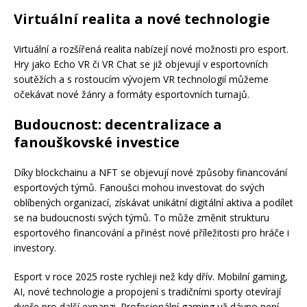
Virtuální realita a nové technologie
Virtuální a rozšířená realita nabízejí nové možnosti pro esport.
Hry jako Echo VR či VR Chat se již objevují v esportovních
soutěžích a s rostoucím vývojem VR technologií můžeme
očekávat nové žánry a formáty esportovních turnajů.
Budoucnost: decentralizace a
fanouškovské investice
Díky blockchainu a NFT se objevují nové způsoby financování
esportových týmů. Fanoušci mohou investovat do svých
oblíbených organizací, získávat unikátní digitální aktiva a podílet
se na budoucnosti svých týmů. To může změnit strukturu
esportového financování a přinést nové příležitosti pro hráče i
investory.
Esport v roce 2025 roste rychleji než kdy dřív. Mobilní gaming,
AI, nové technologie a propojení s tradičními sporty otevírají
dveře pro další expanzi. Profesionální gaming už dávno není