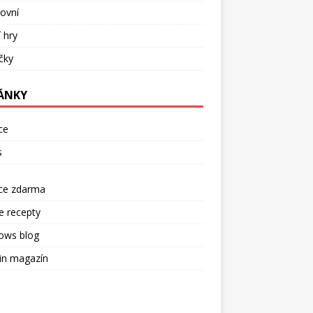
ovní
í hry
ečky
ÁNKY
ce
s
rce zdarma
e recepty
ows blog
in magazín