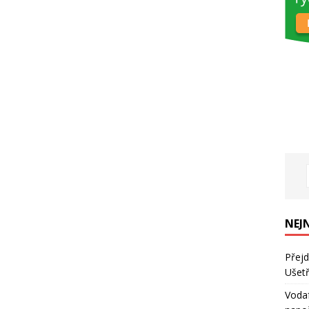
NEJ
Přejd
Ušetř
Vodaf