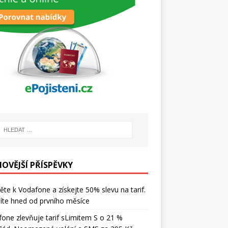
NOVĚJŠÍ PŘÍSPĚVKY
ěte k Vodafone a získejte 50% slevu na tarif.
íte hned od prvního měsíce
one zlevňuje tarif sLimitem S o 21 %