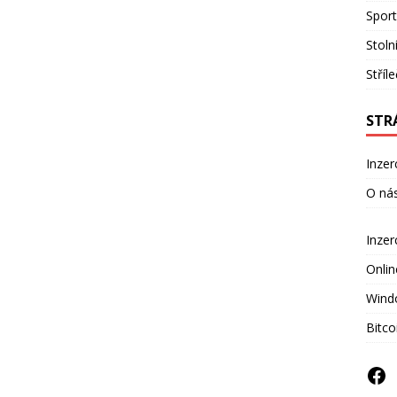
Sport
Stoln
Stříl
STR
Inzer
O ná
Inze
Onlin
Wind
Bitco