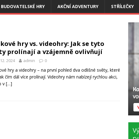
BUDOVATELSKÉ HRY
AKČNÍ ADVENTURY
STŘÍLEČKY
kové hry vs. videohry: Jak se tyto
ty prolínají a vzájemně ovlivňují
 12. 2024
admin
0
vé hry a videohry – na první pohled dva odlišné světy, které
ak čím dál více prolínají. Videohry nám nabízejí rychlou akci,
b v
[…]