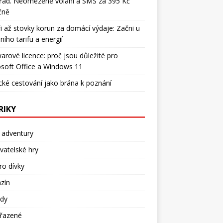
řád. Neomezené volání a SMS za 395 Kč
čně
i až stovky korun za domácí výdaje: Začni u
ního tarifu a energií
arové licence: proč jsou důležité pro
soft Office a Windows 11
cké cestování jako brána k poznání
RIKY
 adventury
atelské hry
ro dívky
zín
dy
řazené