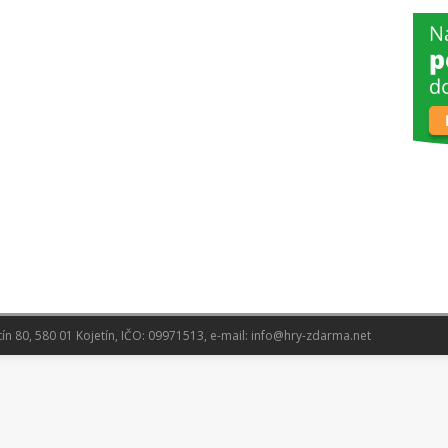
tín 80, 580 01 Kojetín, IČO: 09971513, e-mail: info@hry-zdarma.net