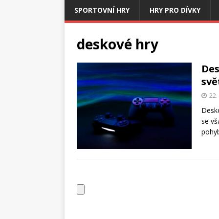
SPORTOVNÍ HRY
HRY PRO DÍVKY
deskové hry
Des
svě
22.
Desko
se vš
pohy