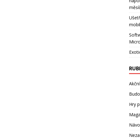
napo
měsí
Ušetř
mobil
Softw
Micro
Exoti
RUB
Akční
Budov
Hry p
Maga
Návo
Neza